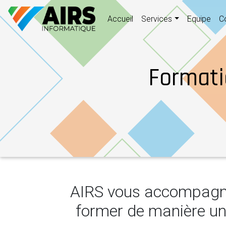
(current)
Accueil
Services
Equipe
C
Formati
AIRS vous accompagne
former de manière uni